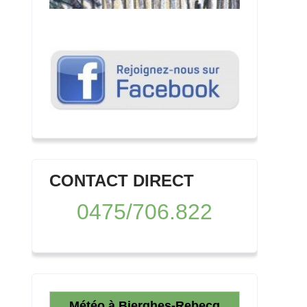
CONTACT DIRECT
0475/706.822
Météo à Bierghes-Rebecq