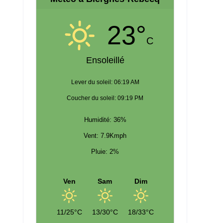
23°
C
Ensoleillé
Lever du soleil: 06:19 AM
Coucher du soleil: 09:19 PM
Humidité: 36%
Vent: 7.9Kmph
Pluie: 2%
Ven
Sam
Dim
11/25°C
13/30°C
18/33°C