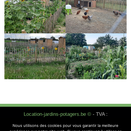
Location-jardins-potagers.be ©
- TVA :
BE0623872524 - N° d’entreprise : 0623.872.524 -
Nous utilisons des cookies pour vous garantir la meilleure